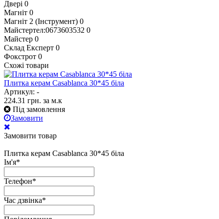
Двері
0
Магніт
0
Магніт 2 (Інструмент)
0
Майстертел:0673603532
0
Майстер
0
Склад Експерт
0
Фокстрот
0
Схожі товари
Плитка керам Casablanca 30*45 біла
Артикул: -
224.31
грн.
за м.к
Під замовлення
Замовити
Замовити товар
Плитка керам Casablanca 30*45 біла
Ім'я
*
Телефон
*
Час дзвінка
*