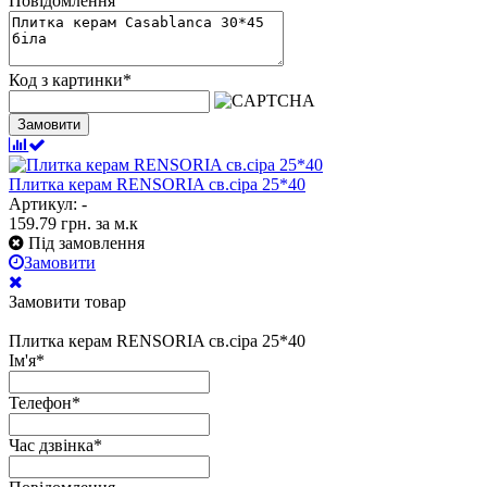
Повідомлення
Код з картинки
*
Замовити
Плитка керам RENSORIA св.сіра 25*40
Артикул: -
159.79
грн.
за м.к
Під замовлення
Замовити
Замовити товар
Плитка керам RENSORIA св.сіра 25*40
Ім'я
*
Телефон
*
Час дзвінка
*