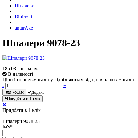
|
Шпалери
|
Вінілові
|
anturAge
Шпалери 9078-23
185.08
грн. за рул
В наявності
Ціни інтернет-магазину відрізняються від цін в наших магазина
-
+
В кошик
Додано
Придбати в 1 клік
Придбати в 1 клік
Шпалери 9078-23
Ім'я
*