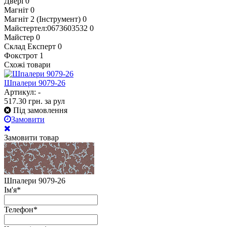
Двері
0
Магніт
0
Магніт 2 (Інструмент)
0
Майстертел:0673603532
0
Майстер
0
Склад Експерт
0
Фокстрот
1
Схожі товари
Шпалери 9079-26
Артикул: -
517.30
грн.
за рул
Під замовлення
Замовити
Замовити товар
Шпалери 9079-26
Ім'я
*
Телефон
*