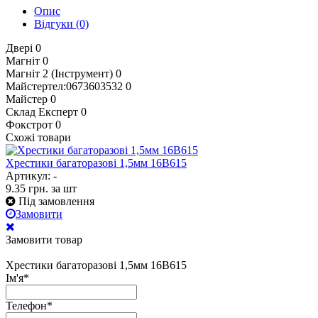
Опис
Відгуки
(0)
Двері
0
Магніт
0
Магніт 2 (Інструмент)
0
Майстертел:0673603532
0
Майстер
0
Склад Експерт
0
Фокстрот
0
Схожі товари
Хрестики багаторазові 1,5мм 16В615
Артикул: -
9.35
грн.
за шт
Під замовлення
Замовити
Замовити товар
Хрестики багаторазові 1,5мм 16В615
Ім'я
*
Телефон
*