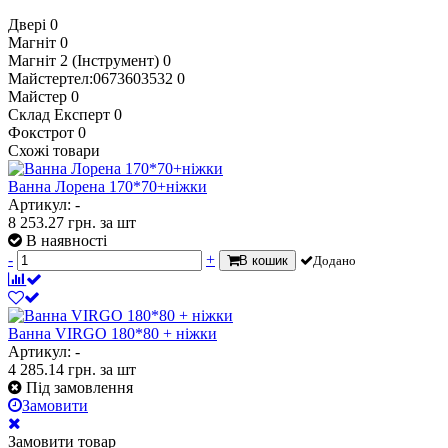
Двері
0
Магніт
0
Магніт 2 (Інструмент)
0
Майстертел:0673603532
0
Майстер
0
Склад Експерт
0
Фокстрот
0
Схожі товари
Ванна Лорена 170*70+ніжки
Артикул: -
8 253.27
грн.
за шт
В наявності
-
+
В кошик
Додано
Ванна VIRGO 180*80 + ніжки
Артикул: -
4 285.14
грн.
за шт
Під замовлення
Замовити
Замовити товар