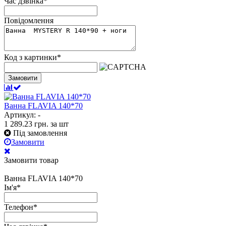
Час дзвінка
*
Повідомлення
Код з картинки
*
Замовити
Ванна FLAVIA 140*70
Артикул: -
1 289.23
грн.
за шт
Під замовлення
Замовити
Замовити товар
Ванна FLAVIA 140*70
Ім'я
*
Телефон
*