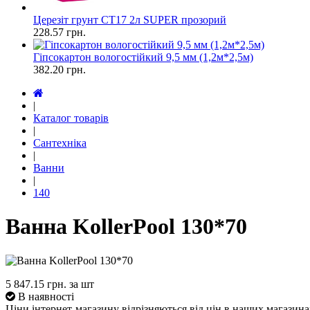
Церезіт грунт СТ17 2л SUPER прозорий
228.57
грн.
Гіпсокартон вологостійкий 9,5 мм (1,2м*2,5м)
382.20
грн.
|
Каталог товарів
|
Сантехніка
|
Ванни
|
140
Ванна KollerPool 130*70
5 847.15
грн. за шт
В наявності
Ціни інтернет-магазину відрізняються від цін в наших магазина