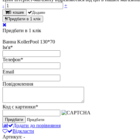
-
+
В кошик
Додано
Придбати в 1 клік
Придбати в 1 клік
Ванна KollerPool 130*70
Ім'я
*
Телефон
*
Email
Повідомлення
Код с картинки
*
Придбати
Придбати
Додати до порівняння
Відкласти
Артикул: -