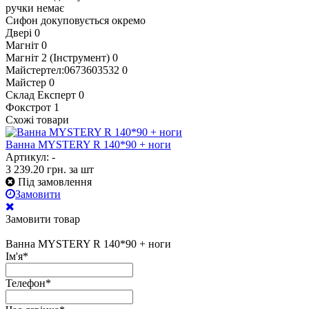
ручки немає
Сифон докуповується окремо
Двері
0
Магніт
0
Магніт 2 (Інструмент)
0
Майстертел:0673603532
0
Майстер
0
Склад Експерт
0
Фокстрот
1
Схожі товари
Ванна MYSTERY R 140*90 + ноги
Артикул: -
3 239.20
грн.
за шт
Під замовлення
Замовити
Замовити товар
Ванна MYSTERY R 140*90 + ноги
Ім'я
*
Телефон
*