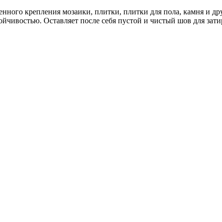
менного крепления мозаики, плитки, плитки для пола, камня и д
йчивостью. Оставляет после себя пустой и чистый шов для затир