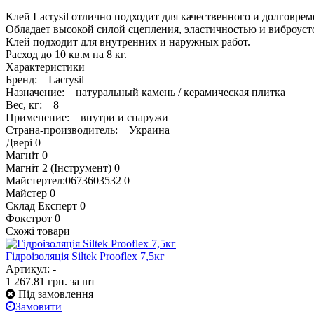
Клей Lacrysil отлично подходит для качественного и долговре
Обладает высокой силой сцепления, эластичностью и виброусто
Клей подходит для внутренних и наружных работ.
Расход до 10 кв.м на 8 кг.
Характеристики
Бренд: Lacrysil
Назначение: натуральный камень / керамическая плитка
Вес, кг: 8
Применение: внутри и снаружи
Страна-производитель: Украина
Двері
0
Магніт
0
Магніт 2 (Інструмент)
0
Майстертел:0673603532
0
Майстер
0
Склад Експерт
0
Фокстрот
0
Схожі товари
Гідроізоляція Siltek Prooflex 7,5кг
Артикул: -
1 267.81
грн.
за шт
Під замовлення
Замовити