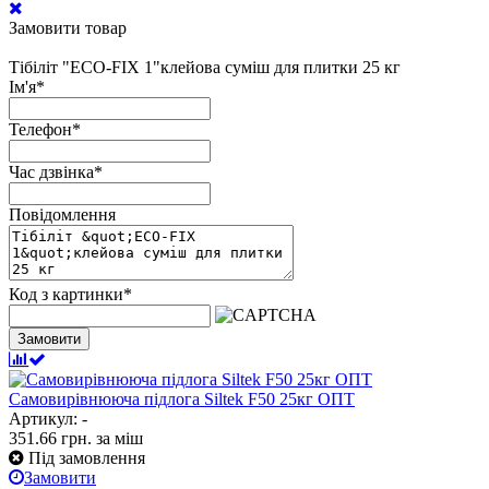
Замовити товар
Тібіліт "ECO-FIX 1"клейова суміш для плитки 25 кг
Ім'я
*
Телефон
*
Час дзвінка
*
Повідомлення
Код з картинки
*
Замовити
Самовирівнююча підлога Siltek F50 25кг ОПТ
Артикул: -
351.66
грн.
за міш
Під замовлення
Замовити