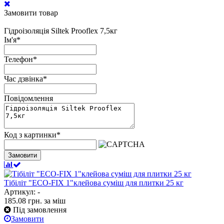
Замовити товар
Гідроізоляція Siltek Prooflex 7,5кг
Ім'я
*
Телефон
*
Час дзвінка
*
Повідомлення
Код з картинки
*
Замовити
Тібіліт "ECO-FIX 1"клейова суміш для плитки 25 кг
Артикул: -
185.08
грн.
за міш
Під замовлення
Замовити