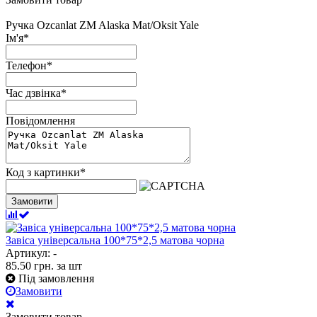
Ручка Ozcanlat ZM Alaska Mat/Oksit Yale
Ім'я
*
Телефон
*
Час дзвінка
*
Повідомлення
Код з картинки
*
Замовити
Завіса універсальна 100*75*2,5 матова чорна
Артикул: -
85.50
грн.
за шт
Під замовлення
Замовити
Замовити товар