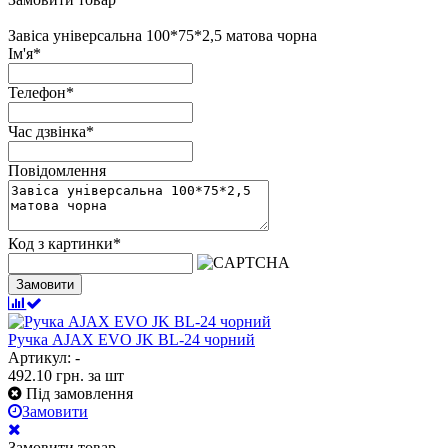
Завіса універсальна 100*75*2,5 матова чорна
Ім'я
*
Телефон
*
Час дзвінка
*
Повідомлення
Код з картинки
*
Замовити
Ручка AJAX EVO JK BL-24 чорний
Артикул: -
492.10
грн.
за шт
Під замовлення
Замовити
Замовити товар