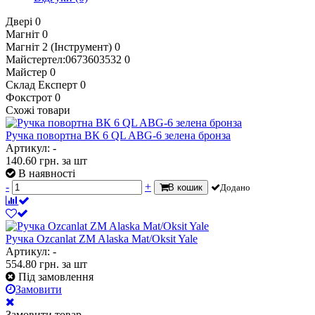
Двері
0
Магніт
0
Магніт 2 (Інструмент)
0
Майстертел:0673603532
0
Майстер
0
Склад Експерт
0
Фокстрот
0
Схожі товари
Ручка повортна ВК 6 QL ABG-6 зелена бронза
Артикул: -
140.60
грн.
за шт
В наявності
-
+
В кошик
Додано
Ручка Ozcanlat ZM Alaska Mat/Oksit Yale
Артикул: -
554.80
грн.
за шт
Під замовлення
Замовити
Замовити товар