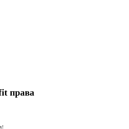
fit права
х!