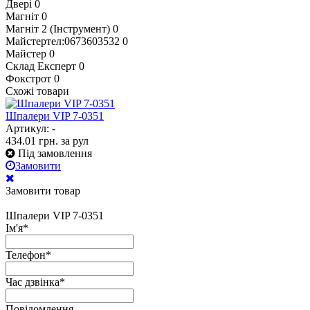
Двері
0
Магніт
0
Магніт 2 (Інструмент)
0
Майстертел:0673603532
0
Майстер
0
Склад Експерт
0
Фокстрот
0
Схожі товари
Шпалери VIP 7-0351
Артикул: -
434.01
грн.
за рул
Під замовлення
Замовити
Замовити товар
Шпалери VIP 7-0351
Ім'я
*
Телефон
*
Час дзвінка
*
Повідомлення