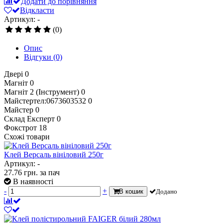
Додати до порівняння
Відкласти
Артикул: -
(0)
Опис
Відгуки
(0)
Двері
0
Магніт
0
Магніт 2 (Інструмент)
0
Майстертел:0673603532
0
Майстер
0
Склад Експерт
0
Фокстрот
18
Схожі товари
Клей Версаль вініловий 250г
Артикул: -
27.76
грн.
за пач
В наявності
-
+
В кошик
Додано