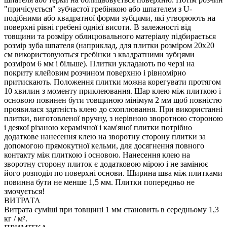
"причісується" зубчастої гребінкою або шпателем з U-
подібними або квадратної форми зубцями, які утворюють на
поверхні рівні гребені однієї висоти. В залежності від
товщини та розміру облицювального матеріалу підбирається
розмір зуба шпателя (наприклад, для плитки розміром 20х20
см використовуються гребінки з квадратними зубцями
розміром 6 мм і більше). Плитки укладають по черзі на
покриту клейовим розчином поверхню і рівномірно
притискають. Положення плитки можна корегувати протягом
10 хвилин з моменту приклеювання. Шар клею між плиткою і
основою повинен бути товщиною мінімум 2 мм щоб повністю
проявилася здатність клею до схоплювання. При використанні
плитки, виготовленої вручну, з нерівною зворотною стороною
і деякої різаною керамічної і кам'яної плитки потрібно
додаткове нанесення клею на зворотну сторону плитки за
допомогою прямокутної кельми, для досягнення повного
контакту між плиткою і основою. Нанесення клею на
зворотну сторону плиток є додатковою мірою і не замінює
його розподіл по поверхні основи. Ширина шва між плитками
повинна бути не менше 1,5 мм. Плитки попередньо не
змочується!
ВИТРАТА
Витрата суміші при товщині 1 мм становить в середньому 1,3
кг / м².