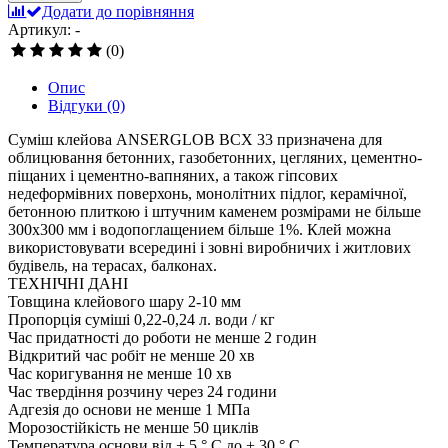
Додати до порівняння
Артикул: -
(0)
Опис
Відгуки
(0)
Суміш клейова ANSERGLOB BCX 33 призначена для
облицювання бетонних, газобетонних, цегляних, цементно-
піщаних і цементно-вапняних, а також гіпсових
недеформівних поверхонь, монолітних підлог, керамічної,
бетонною плиткою і штучним каменем розмірами не більше
300х300 мм і водопоглащением більше 1%. Клей можна
використовувати всередині і зовні виробничих і житлових
будівель, на терасах, балконах.
ТЕХНІЧНІ ДАНІ
Товщина клейового шару 2-10 мм
Пропорція суміші 0,22-0,24 л. води / кг
Час придатності до роботи не менше 2 годин
Відкритий час робіт не менше 20 хв
Час коригування не менше 10 хв
Час твердіння розчину через 24 години
Адгезія до основи не менше 1 МПа
Морозостійкість не менше 50 циклів
Температура основи від + 5 ° С до + 30 ° С