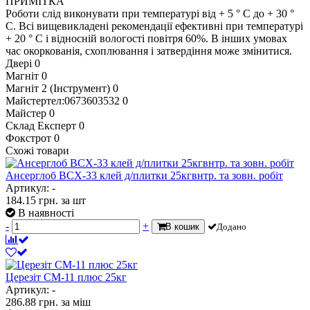
ПРИМІТКА
Роботи слід виконувати при температурі від + 5 ° С до + 30 °
С. Всі вищевикладені рекомендації ефективні при температурі
+ 20 ° С і відносній вологості повітря 60%. В інших умовах
час окоркованія, схоплювання і затвердіння може змінитися.
Двері
0
Магніт
0
Магніт 2 (Інструмент)
0
Майстертел:0673603532
0
Майстер
0
Склад Експерт
0
Фокстрот
0
Схожі товари
Ансерглоб ВСХ-33 клей д/плитки 25кгвнтр. та зовн. робіт
Артикул: -
184.15
грн.
за шт
В наявності
-
+
В кошик
Додано
Церезіт СМ-11 плюс 25кг
Артикул: -
286.88
грн.
за міш