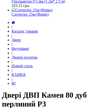
Гіпсокартон 9,5 мм (1,2м* 2,5 м)
333.15
грн.
Сатенгіпс 25кг(Rigips)
|
Каталог товарів
|
Двері
|
Внутрішні
|
Дверні полотна
|
Новий стиль
|
КАМЕЯ
|
80
Двері ДВП Камея 80 дуб
перлиний Р3