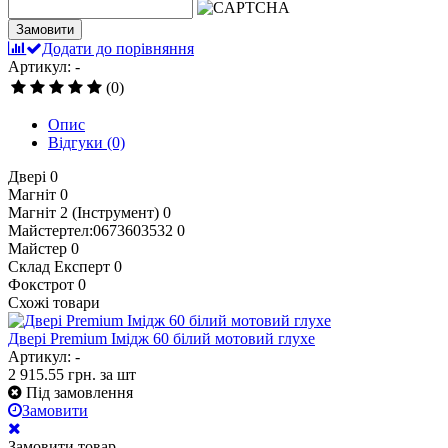
Замовити
Додати до порівняння
Артикул: -
(0)
Опис
Відгуки
(0)
Двері
0
Магніт
0
Магніт 2 (Інструмент)
0
Майстертел:0673603532
0
Майстер
0
Склад Експерт
0
Фокстрот
0
Схожі товари
Двері Premium Імідж 60 білий мотовий глухе
Артикул: -
2 915.55
грн.
за шт
Під замовлення
Замовити
Замовити товар