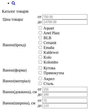
Каталог товарів
от
Ціна товара:
до
Aquart
Artel Plast
BLB
Cersanit
Ванни(бренд)
Emalia
Kaldewei
Kolo
Kolombo
Кутова
Ванни(форма)
Прямокутна
Акрил
Ванни(матеріал)
Сталь
от
Ванни(довжина), см
до
от
Ванни(ширина), см
до