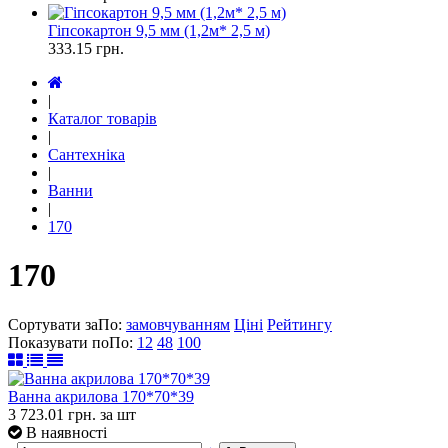
Гіпсокартон 9,5 мм (1,2м* 2,5 м)
333.15
грн.
|
Каталог товарів
|
Сантехніка
|
Ванни
|
170
170
Сортувати за
По
:
замовчуванням
Ціні
Рейтингу
Показувати по
По
:
12
48
100
Ванна акрилова 170*70*39
3 723.01
грн.
за шт
В наявності